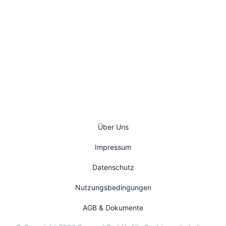
In 15 Minuten zeigen wir euch
konkret, an welchen Stellen in
eurem Projektgeschäft
wirtschaftliche Risiken entstehen.
15-Minuten-Check vereinbaren
Über Uns
Impressum
Datenschutz
Nutzungsbedingungen
AGB & Dokumente